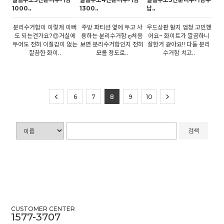
1000..
1300..
납..
분리수거함이 이렇게 이뻐
주방 파티션 옆에 두고 사
우드상판 할지 엄청 고민했
도 되는건가요?😍거실에
용하는 분리수거함 ღ처음
어요~ 화이트가 깔끔하니
두어도 전혀 이질감이 없는
보면 분리수거함인지 전혀
잘한거 같아요!! 다들 분리
깔끔한 화이..
모를 정도로..
수거함 치고..
6
7
8
9
10
검색
CUSTOMER CENTER
1577-3707