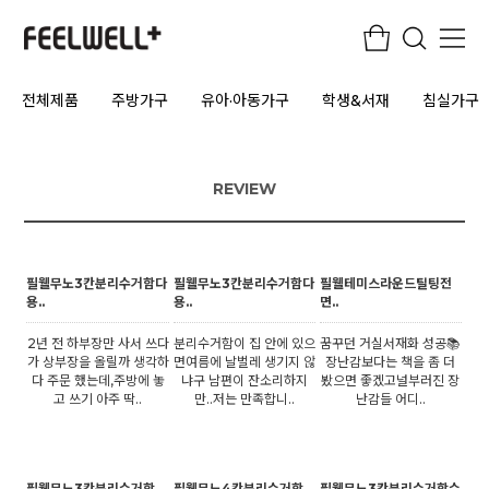
전체제품
주방가구
유아·아동가구
학생&서재
침실가구
REVIEW
필웰무노3칸분리수거함다
필웰무노3칸분리수거함다
필웰테미스라운드틸팅전
용..
용..
면..
2년 전 하부장만 사서 쓰다
분리수거함이 집 안에 있으
꿈꾸던 거실서재화 성공📚
가 상부장을 올릴까 생각하
면여름에 날벌레 생기지 않
장난감보다는 책을 좀 더
다 주문 했는데,주방에 놓
냐구 남편이 잔소리하지
봤으면 좋겠고널부러진 장
고 쓰기 아주 딱..
만..저는 만족합니..
난감들 어디..
필웰무노3칸분리수거함
필웰무노4칸분리수거함
필웰무노3칸분리수거함수