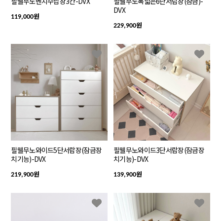
필웰무노벤치수납장3칸-DVX
필웰무노폭넓은6단서랍장(잠금)-
DVX
원
119,000
원
229,900
필웰무노와이드5단서랍장(잠금장
필웰무노와이드3단서랍장(잠금장
치기능)-DVX
치기능)-DVX
원
원
219,900
139,900