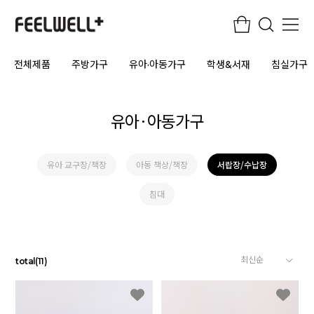
전체제품
주방가구
유아·아동가구
학생&서재
침실가구
유아·아동가구
유아 교구장/책장
아동 책상/책장
서랍장/수납장
침대
total
(
11
)