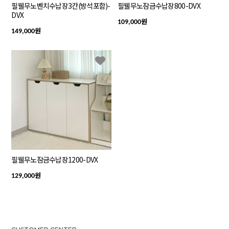
필웰무노벤치수납장3칸(방석포함)-
필웰무노잠금수납장800-DVX
DVX
원
109,000
원
149,000
필웰무노잠금수납장1200-DVX
원
129,000