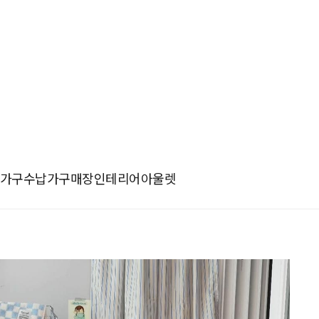
가구
수납가구
매장인테리어
아울렛