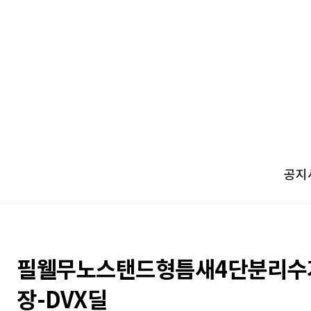
공지
필웰무노스탠드형틈새4단분리수
장-DVX딜