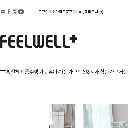
로그인
회원가입
주문조회
FAQ
장바구니
0
홈
전체제품
주방가구
유아·아동가구
학생&서재
침실가구
거실