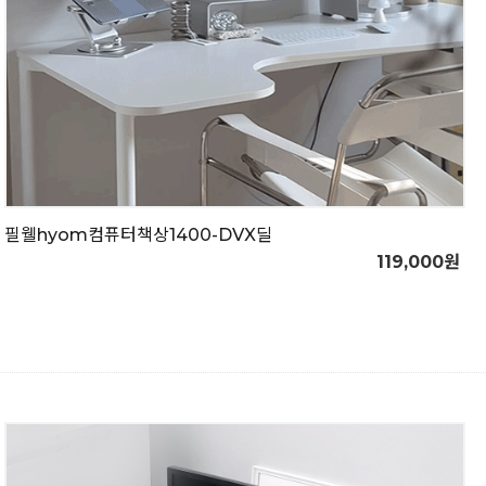
필웰hyom컴퓨터책상1400-DVX딜
119,000원