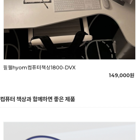
필웰hyom컴퓨터책상1800-DVX
149,000원
컴퓨터 책상과 함께하면 좋은 제품