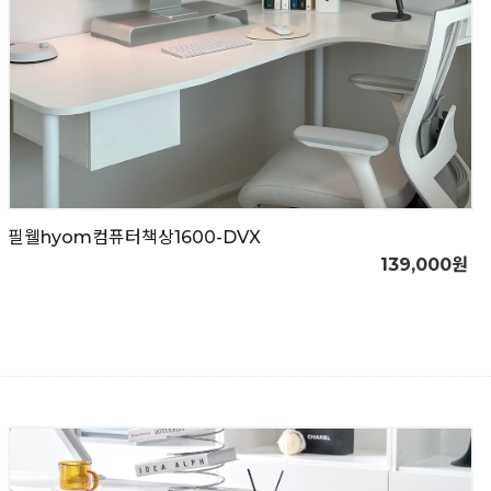
필웰hyom컴퓨터책상1600-DVX
139,000원