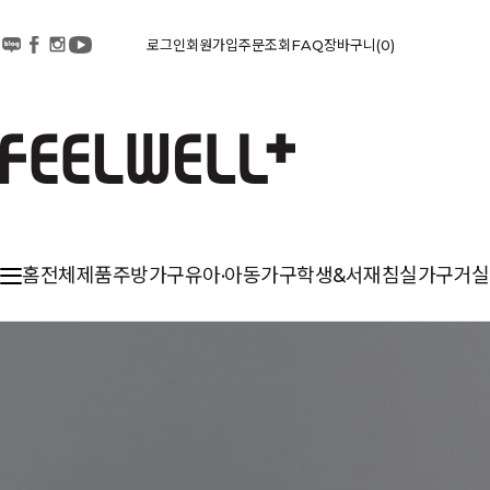
로그인
회원가입
주문조회
FAQ
장바구니
0
홈
전체제품
주방가구
유아·아동가구
학생&서재
침실가구
거실