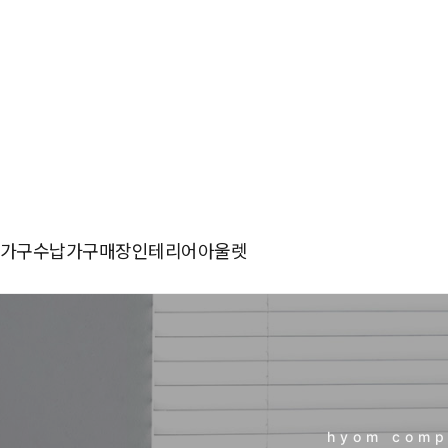
가구
수납가구
매장인테리어
아울렛
hyom comp