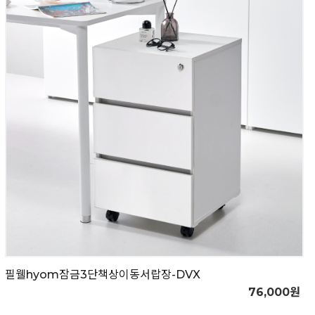
필웰hyom잠금3단책상이동서랍장-DVX
76,000원