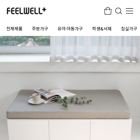
전체제품
주방가구
유아·아동가구
학생&서재
침실가구