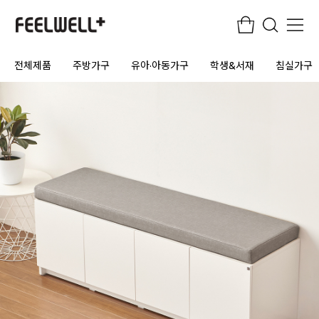
전체제품
주방가구
유아·아동가구
학생&서재
침실가구