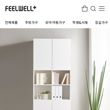
전체제품
주방가구
유아·아동가구
학생&서재
침실가구