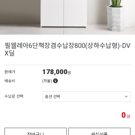
필웰레아6단책장겸수납장800(상하수납형)-DV
X딜
178,000
판매가
원
배송비
(착불)
수납문 선택
0
원
장바구니
관심상품