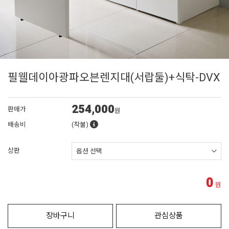
필웰데이아광파오븐렌지대(서랍둘)+식탁-DVX
254,000
판매가
원
배송비
(착불)
상판
0
원
장바구니
관심상품