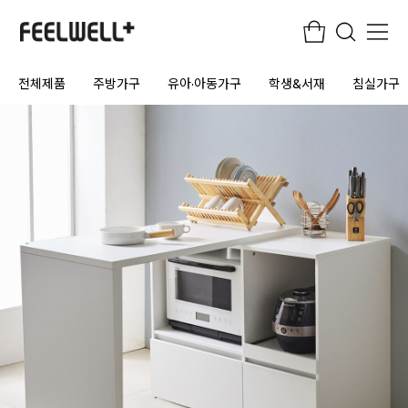
전체제품
주방가구
유아·아동가구
학생&서재
침실가구