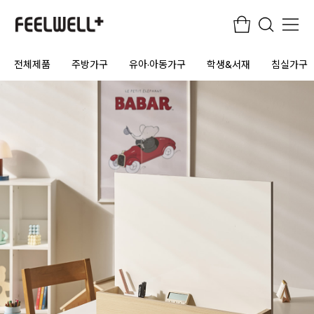
전체제품
주방가구
유아·아동가구
학생&서재
침실가구