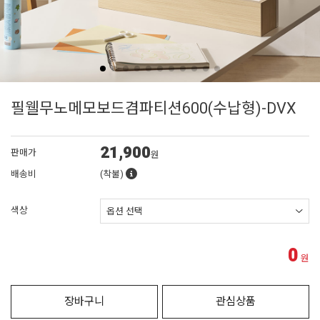
필웰무노메모보드겸파티션600(수납형)-DVX
21,900
판매가
원
배송비
(착불)
색상
0
원
장바구니
관심상품