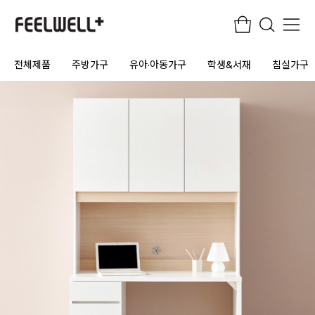
전체제품
주방가구
유아·아동가구
학생&서재
침실가구