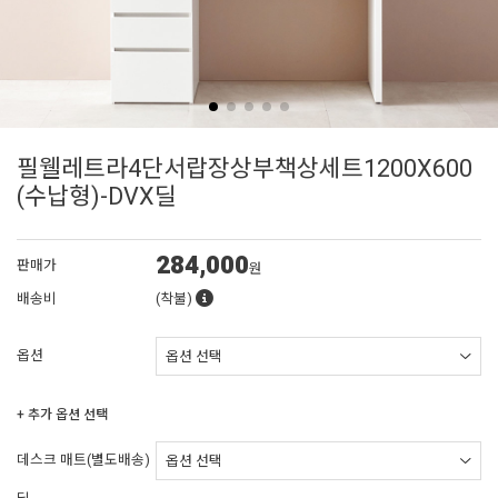
필웰레트라4단서랍장상부책상세트1200X600
(수납형)-DVX딜
284,000
판매가
원
배송비
(착불)
옵션
+ 추가 옵션 선택
데스크 매트(별도배송)