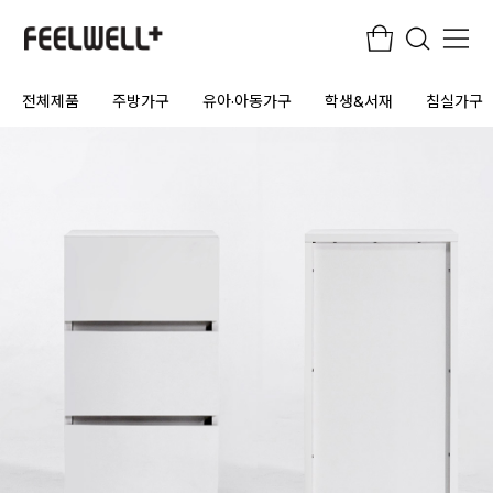
전체제품
주방가구
유아·아동가구
학생&서재
침실가구