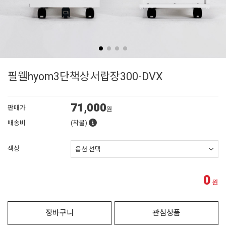
필웰hyom3단책상서랍장300-DVX
71,000
판매가
원
배송비
(착불)
색상
0
원
장바구니
관심상품