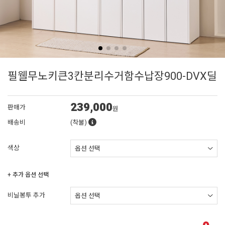
필웰무노키큰3칸분리수거함수납장900-DVX딜
239,000
판매가
원
배송비
(착불)
색상
+ 추가 옵션 선택
비닐봉투 추가