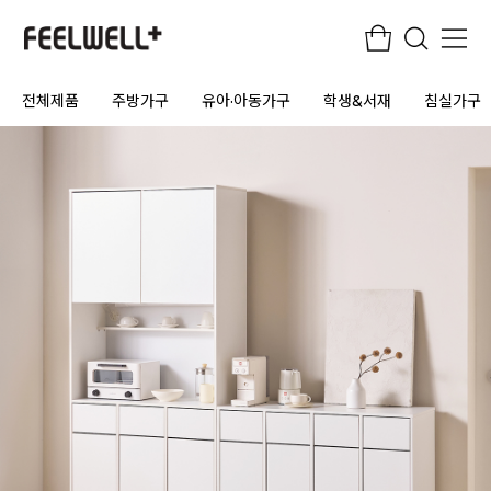
전체제품
주방가구
유아·아동가구
학생&서재
침실가구