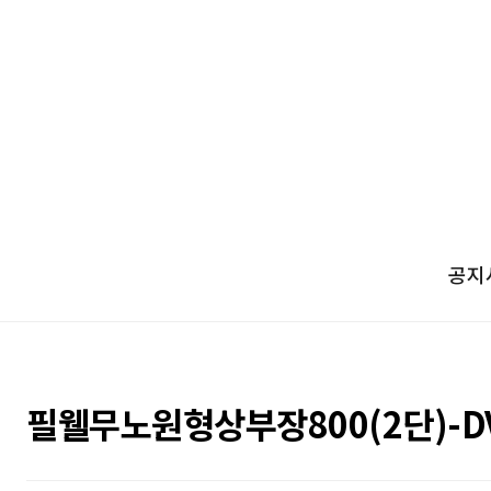
공지
필웰무노원형상부장800(2단)-D