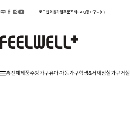
로그인
회원가입
주문조회
FAQ
장바구니
0
홈
전체제품
주방가구
유아·아동가구
학생&서재
침실가구
거실