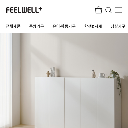
전체제품
주방가구
유아·아동가구
학생&서재
침실가구