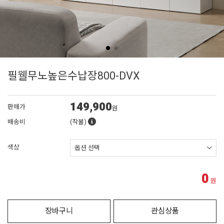
필웰무노높은수납장800-DVX
149,900
판매가
원
배송비
(착불)
색상
0
원
장바구니
관심상품