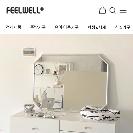
전체제품
주방가구
유아·아동가구
학생&서재
침실가구