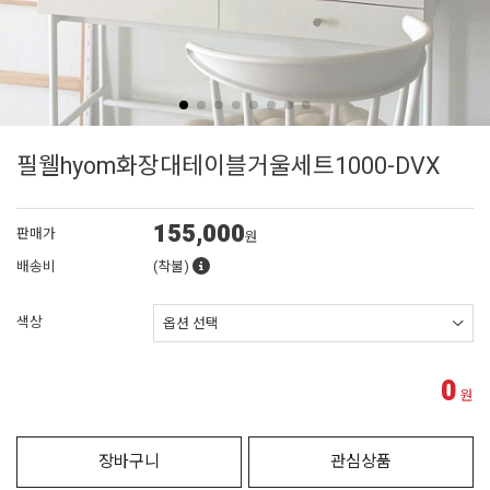
필웰hyom화장대테이블거울세트1000-DVX
155,000
판매가
원
배송비
(착불)
색상
0
원
장바구니
관심상품