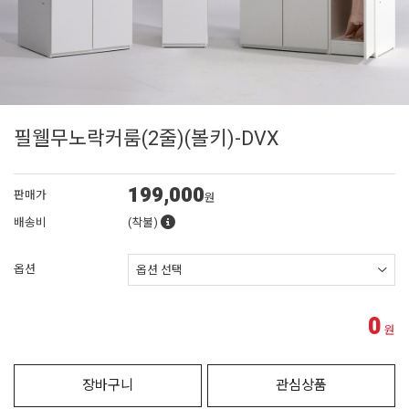
필웰무노락커룸(2줄)(볼키)-DVX
199,000
판매가
원
배송비
(착불)
옵션
0
원
장바구니
관심상품