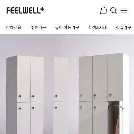
전체제품
주방가구
유아·아동가구
학생&서재
침실가구