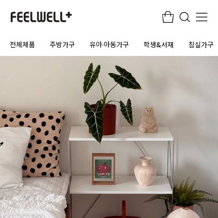
전체제품
주방가구
유아·아동가구
학생&서재
침실가구