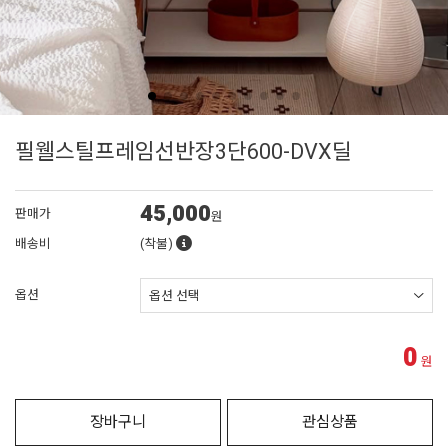
필웰스틸프레임선반장3단600-DVX딜
45,000
판매가
원
배송비
(착불)
옵션
0
원
장바구니
관심상품