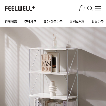
전체제품
주방가구
유아·아동가구
학생&서재
침실가구