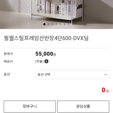
필웰스틸프레임선반장4단600-DVX딜
55,000
판매가
원
배송비
(착불)
옵션
0
원
장바구니
관심상품