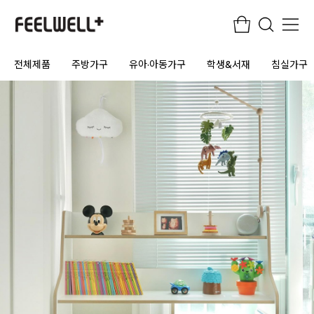
전체제품
주방가구
유아·아동가구
학생&서재
침실가구