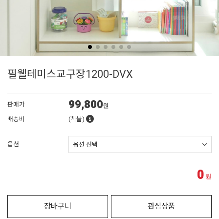
필웰테미스교구장1200-DVX
99,800
판매가
원
배송비
(착불)
옵션
0
원
장바구니
관심상품