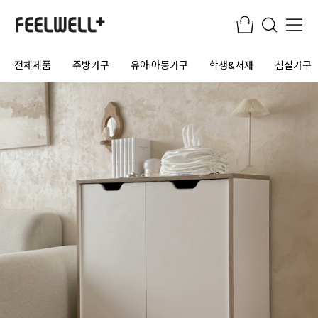
전체제품
주방가구
유아·아동가구
학생&서재
침실가구