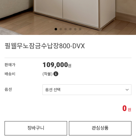
필웰무노잠금수납장800-DVX
109,000
판매가
원
배송비
(착불)
옵션
0
원
장바구니
관심상품