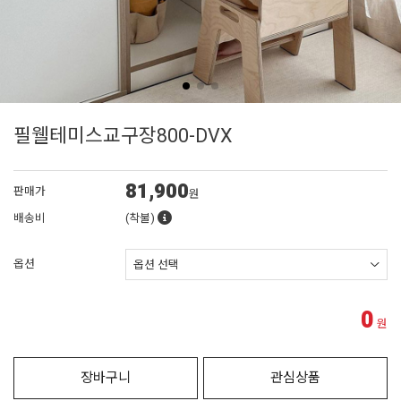
필웰테미스교구장800-DVX
81,900
판매가
원
배송비
(착불)
옵션
0
원
장바구니
관심상품