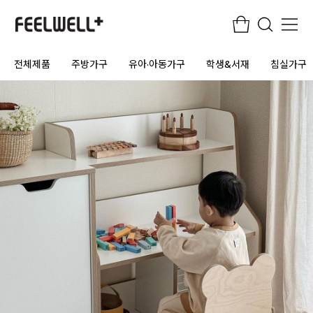
전체제품
주방가구
유아·아동가구
학생&서재
침실가구