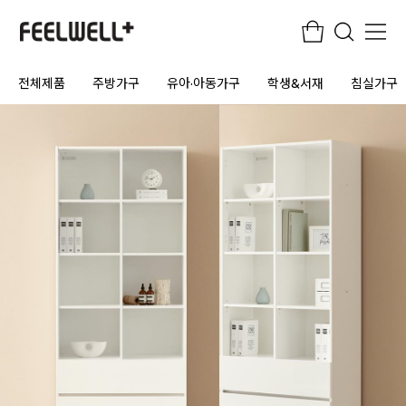
전체제품
주방가구
유아·아동가구
학생&서재
침실가구