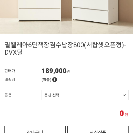
필웰레아6단책장겸수납장800(서랍셋오픈형)-
DVX딜
189,000
판매가
원
배송비
(착불)
옵션
0
원
장바구니
관심상품