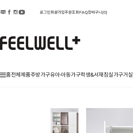
로그인
회원가입
주문조회
FAQ
장바구니
0
홈
전체제품
주방가구
유아·아동가구
학생&서재
침실가구
거실