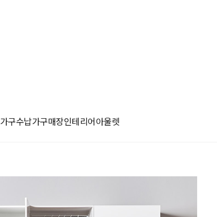
가구
수납가구
매장인테리어
아울렛