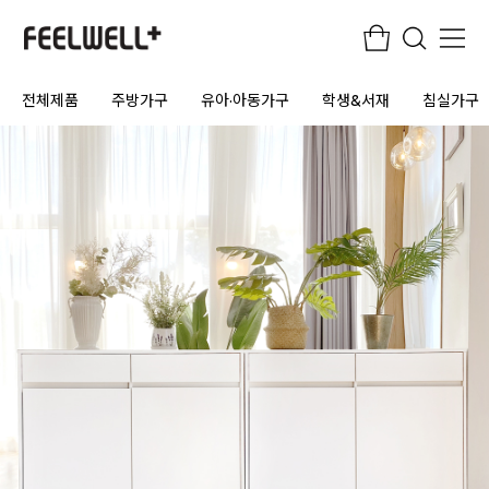
전체제품
주방가구
유아·아동가구
학생&서재
침실가구