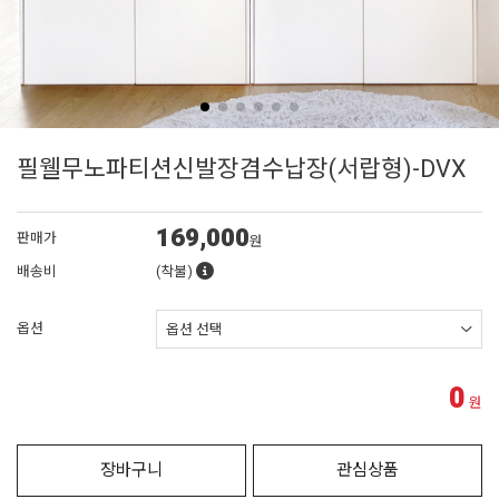
필웰무노파티션신발장겸수납장(서랍형)-DVX
169,000
판매가
원
배송비
(착불)
옵션
0
원
장바구니
관심상품