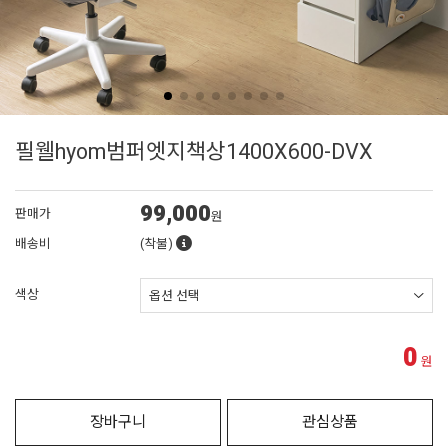
필웰hyom범퍼엣지책상1400X600-DVX
99,000
판매가
원
배송비
(착불)
색상
0
원
장바구니
관심상품