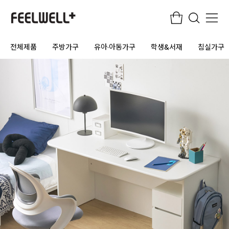
전체제품
주방가구
유아·아동가구
학생&서재
침실가구