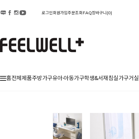
로그인
회원가입
주문조회
FAQ
장바구니
0
홈
전체제품
주방가구
유아·아동가구
학생&서재
침실가구
거실