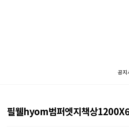
공지
필웰hyom범퍼엣지책상1200X6