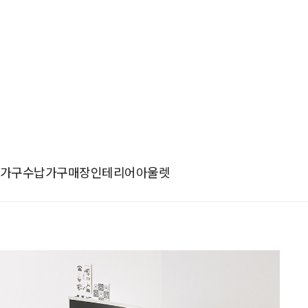
가구
수납가구
매장인테리어
아울렛