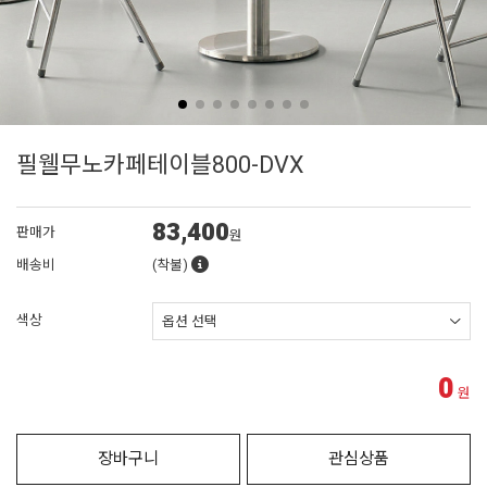
필웰무노카페테이블800-DVX
83,400
판매가
원
배송비
(착불)
색상
0
원
장바구니
관심상품