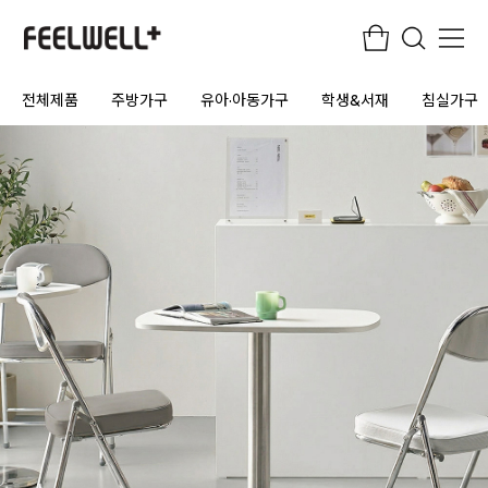
전체제품
주방가구
유아·아동가구
학생&서재
침실가구