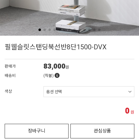
필웰슬릿스탠딩북선반8단1500-DVX
83,000
판매가
원
배송비
(착불)
색상
0
원
장바구니
관심상품