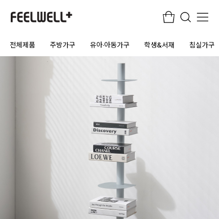
전체제품
주방가구
유아·아동가구
학생&서재
침실가구