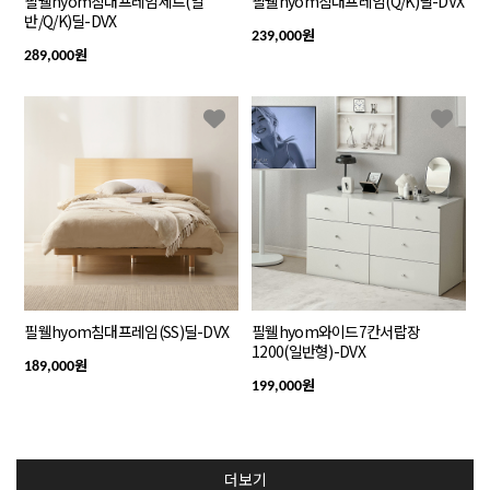
필웰hyom침대프레임세트(일
필웰hyom침대프레임(Q/K)딜-DVX
반/Q/K)딜-DVX
원
239,000
원
289,000
필웰hyom침대프레임(SS)딜-DVX
필웰hyom와이드7칸서랍장
1200(일반형)-DVX
원
189,000
원
199,000
더보기