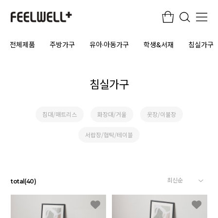
전체제품
주방가구
유아·아동가구
학생&서재
침실가구
침실가구
침대/매트리스
화장대/거울
옷장/이불장
서랍장/협탁/테이블
total
(
40
)