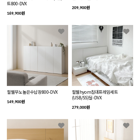
트800-DVX
원
209,900
원
169,900
필웰무노높은수납장800-DVX
필웰hyom침대프레임세트
(USB/SS)딜-DVX
원
149,900
원
279,000