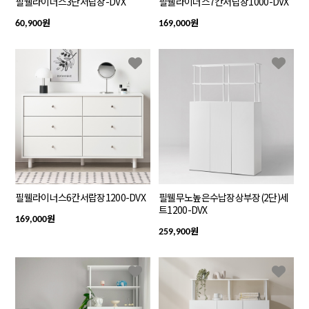
필웰라이너스3단서랍장-DVX
필웰라이너스7칸서랍장1000-DVX
원
원
60,900
169,000
필웰라이너스6칸서랍장1200-DVX
필웰무노높은수납장상부장(2단)세
트1200-DVX
원
169,000
원
259,900