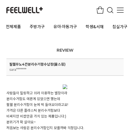
전체제품
주방가구
유아·아동가구
학생&서재
침실가구
REVIEW
필웰무노4칸분리수거함수납장(올스윙)
sara*******
사람들이 힐링하고 쉬러 이용하는 별장이라
분리수거함도 예쁜게 있었으면 했는데
필웰 분리수거함이 눈에 딱 들어오더라고요!
가격은 다른 플라스틱 분리수거함보다
비싸지만 비싼만큼 가치 있는 제품입니다:)
분위기가 확 살아요~
처음보는 사람은 분리수거함인지 모를까봐 걱정입니다.